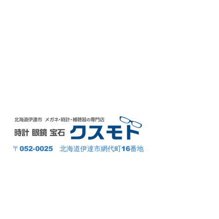
〒052-0025 北海道伊達市網代町16番地
室蘭本線 伊達紋別駅 より徒歩約11分
（約900m）
伊達ICより
5～10分
駐車場
10
台
TEL
0142‐23‐2078（時計・宝石）
0142-23-2095
（眼鏡・補聴器）
9:30～18:00（定休日毎週水曜日）
メガネ／サングラス／補聴器／時計／宝石