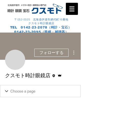
〒052-0025 北海道伊達市網代町16番地
クスモト時計眼鏡店
TEL 0142‐23‐2078（時計・宝石）
0142-23-2095
（眼鏡・補聴器）
その他
フォローする
執筆者
管理者
クスモト時計眼鏡店