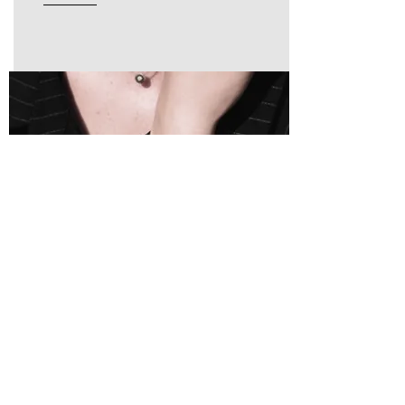
〒052-0025 北海道伊達市網代町16番地
室蘭本線 伊達紋別駅 より徒歩約11分