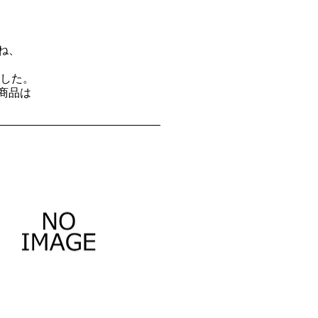
ね、
した。
商品は