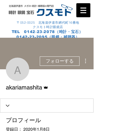
〒052-0025 北海道伊達市網代町16番地
クスモト時計眼鏡店
TEL 0142‐23‐2078（時計・宝石）
0142-23-2095
（眼鏡・補聴器）
その他
フォローする
akariamashita
管理者
akariamashita
プロフィール
登録日： 2020年1月8日