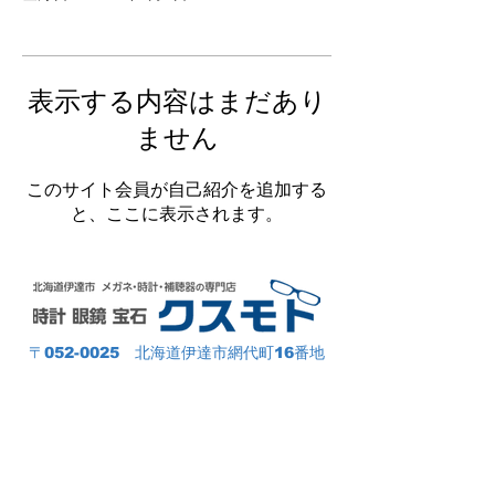
表示する内容はまだあり
ません
このサイト会員が自己紹介を追加する
と、ここに表示されます。
〒052-0025 北海道伊達市網代町16番地
室蘭本線 伊達紋別駅 より徒歩約11分
（約900m）
伊達ICより
5～10分
駐車場
10
台
TEL
0142‐23‐2078（時計・宝石）
0142-23-2095
（眼鏡・補聴器）
9:30～18:00（定休日毎週水曜日）